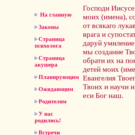
Господи Иисусе 
На главную
моих (имена), 
от всякаго лука
Законы
врага и супоста
Страница
даруй умиление 
психолога
мы создание Тво
Страница
обрати их на по
акушера
детей моих (име
Евангелия Твоег
Планирующим
Твоих и научи и
Ожидающим
еси Бог наш.
Родителям
У нас
родились!
Встречи