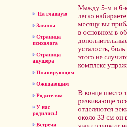
Между 5-м и 6-
На главную
легко набираете 
месяцу вы приба
Законы
в основном в об
Страница
дополнительные
психолога
усталость, боль
Страница
этого не случит
акушера
комплекс упражн
Планирующим
Ожидающим
В конце шестог
Родителям
развивающегося 
У нас
отделяются веки
родились!
около 33 см он 
уже содержит н
Встречи