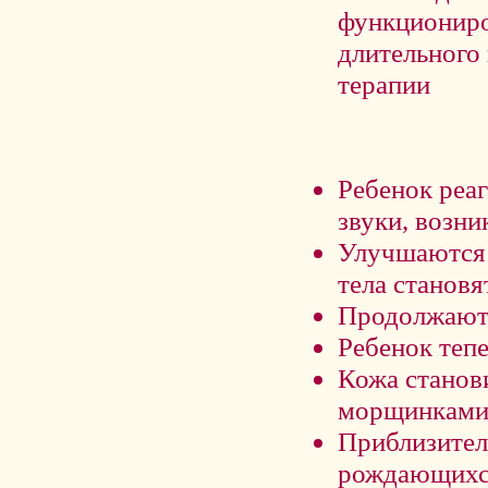
функциониро
длительного
терапии
Ребенок реаг
звуки, возн
Улучшаются 
тела станов
Продолжают 
Ребенок теп
Кожа станов
морщинками 
Приблизитель
рождающихся