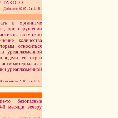
 ТАКОГО.
Добавлено: 02.05.12 в 11:48
вать в организме
ры, при нарушении
биотиков, возможно
чение количества
торым относиться
ии уреаплазменной
пределит ее титр и
нтибактериальная
ики уреаплазменной
Время ответа: 28.05.12 в 12:17
ие-то безопасные
-й месяц,к вечеру