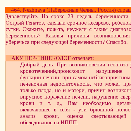
464. Nezhnaya (Набережные Челны, Россия) спраш
Здравствуйте. На сроке 28 недель беременности
Острый Гепатоз, сделали срочное кесарево, ребено
сутки. Скажите, пож-та, неужели с таким диагноз
беременность? Каковы причины возникновения 
уберечься при следующей беременности? Спасибо.
АКУШЕР-ГИНЕКОЛОГ отвечает:
Добрый день. При возникновении гепатоза 
кровотечениий,происходит нарушение 
функции печени, при самом неблагоприятном 
печеночная недостаточность, что может пр
только плода, но и матери, причин возникон
вирусное поражение печени, нарушение све
крови и т. д., Вам необходимо деталь
включающее в себя - узи брюшной полост
анализ крови, оценка свертывающей
обследование на ИППП.