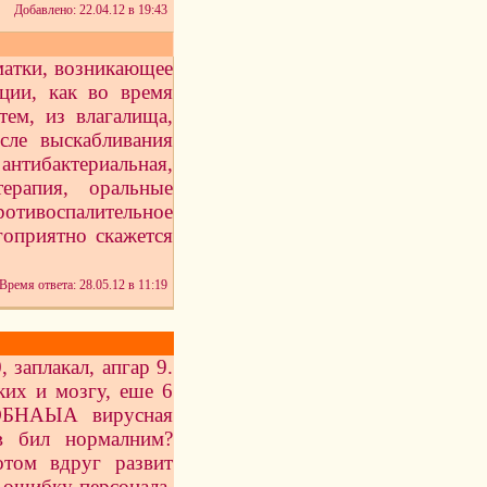
Добавлено: 22.04.12 в 19:43
матки, возникающее
ции, как во время
тем, из влагалища,
сле выскабливания
антибактериальная,
ерапия, оральные
тивоспалительное
гоприятно скажется
Время ответа: 28.05.12 в 11:19
 заплакал, апгар 9.
ких и мозгу, еше 6
ОБНАЫА вирусная
в бил нормалним?
том вдруг развит
 ошибку персонала.