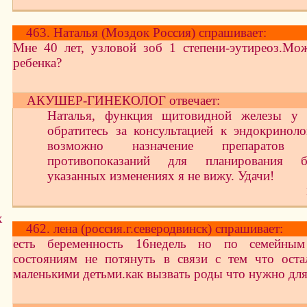
463. Наталья (Моздок Россия) спрашивает:
Мне 40 лет, узловой зоб 1 степени-эутиреоз.Мо
ребенка?
АКУШЕР-ГИНЕКОЛОГ отвечает:
Наталья, функция щитовидной железы у 
обратитесь за консультацией к эндокриноло
возможно назначение препаратов
противопоказаний для планирования б
указанных изменениях я не вижу. Удачи!
х
462. лена (россия.г.северодвинск) спрашивает:
есть беременность 16недель но по семейны
состояниям не потянуть в связи с тем что оста
маленькими детьми.как вызвать роды что нужно для