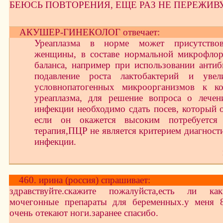
БЕЮСЬ ПОВТОРЕНИЯ, ЕЩЕ РАЗ НЕ ПЕРЕЖИВУ
АКУШЕР-ГИНЕКОЛОГ отвечает:
Уреаплазма в норме может присутство
женщины, в составе нормальной микрофло
баланса, например при использовании анти
подавление роста лактобактерий и увели
условнопатогенных микроорганизмов к ко
уреаплазма, для решение вопроса о лечен
инфекции необходимо сдать посев, который о
если он окажется высоким потребуется а
терапия,ПЦР не является критерием диагност
инфекции.
460. ирина (россия) спрашивает:
здравствуйте.скажите пожалуйста,есть ли как
мочегонные препараты для беременных.у меня 8
очень отекают ноги.заранее спасибо.