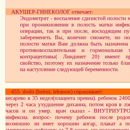
АКУШЕР-ГИНЕКОЛОГ отвечает:
Эндометрит - воспаление сдизистой полости 
при проникновении в полость матки инфек
операции, так и при после, восходящим пу
забеременеть Вы, конечно сможете, но по
полости матки Вам должна быть назначена 
противовоспалительная и гормональная т
контрацептивы( Линдинет 20) имеют про
свойство, поэтому их назначение только бла
на наступление следующей беременности.
455. dodo (beirut, lebanon) спрашивает:
кесарево в 35 недел(плацента превиа). ребенок 2400,
через 2 часа ухудшение диханиа, потом кров в лэ
часов и он умер. врач сказал - ВНУТРИУТР
инфексиа. вопрос- почему ребенок после родо
возмошно ли имет хорошии апгар, плакат а по
смертелнуу инфецсиу за 7-8 часов. ми подозреваем