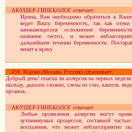
АКУШЕР-ГИНЕКОЛОГ отвечает:
Ирина, Вам необходимо обратиться к Ваше
ведет Вашу беременность, так как отеки
начинающегося осложнения беременност
название гестоз, и может неблагоприя
дальнейшем течении беременности. Постарай
визит к врачу
459. Марми (Москва, Россия) спрашивает:
Добрый день! опасна ли аллергия на первых неделя
пыльцу, дышать сложно, слезы из глаз, кашель. ведь
органов..
АКУШЕР-ГИНЕКОЛОГ отвечает:
Любые проявления аллергии могут прив
аутоиммуных процессов, составной частью
воспаление, что может неблагоприятно ска