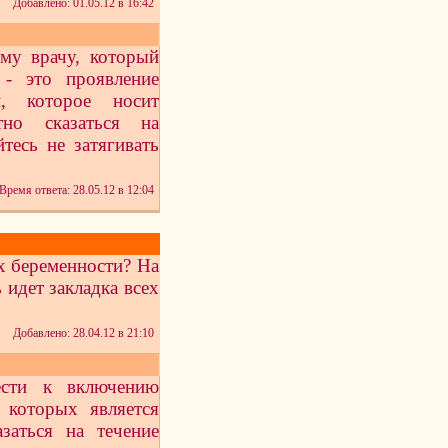
Добавлено: 01.05.12 в 16:42
му врачу, который
 - это проявление
и, которое носит
тно сказаться на
тесь не затягивать
Время ответа: 28.05.12 в 12:04
х беременности? На
 идет закладка всех
Добавлено: 28.04.12 в 21:10
ести к включению
 которых является
заться на течение