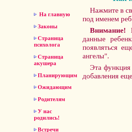
Нажмите в св
На главную
под именем реб
Законы
Внимание!
П
данные ребенк
Страница
психолога
появляться ещ
ангелы".
Страница
акушера
Эта функция 
добавления еще
Планирующим
Ожидающим
Родителям
У нас
родились!
Встречи