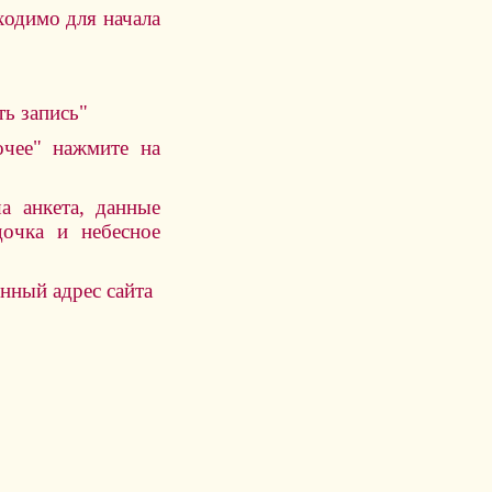
ходимо для начала
ть запиcь"
очее" нажмите на
а анкета, данные
очка и небесное
нный адрес сайта