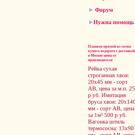
Форум
Нужна помощь
Планкен прямой из сосны
купить недорого с доставкой
в Москве цены от
производителя
Рейка сухая
строганная хвоя:
20x45 мм - сорт
AB, цена за м.п. 25
р уб. Имитация
бруса хвоя: 20x14
мм - сорт AB, цена
за 1м² 500 р уб.
Вагонка штиль
термососна: 13x90
мм - сорт AB, цена