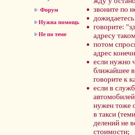
жду у остано
звоните по н
Форум
дожидаетесь 
Нужна помощь
говорите: "
адресу таком
Не по теме
потом спрося
адрес конеч
если нужно 
ближайшее вр
говорите к к
если в служб
автомобилей 
нужен тоже 
в такси (тем
делений не в
стоимости;