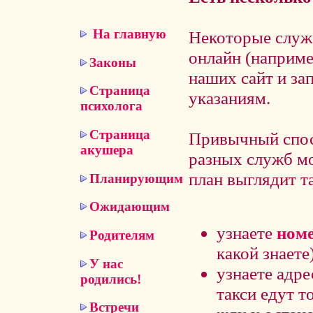
На главную
Некоторые служ
онлайн (наприме
Законы
наших сайт и за
Страница
указаниям.
психолога
Страница
Привычный спосо
акушера
разных служб м
план выглядит т
Планирующим
Ожидающим
узнаете
номе
Родителям
какой знаете)
У нас
узнаете адр
родились!
такси едут т
Встречи