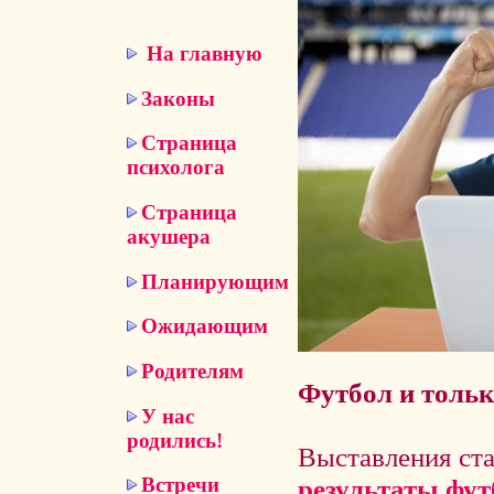
На главную
Законы
Страница
психолога
Страница
акушера
Планирующим
Ожидающим
Родителям
Футбол и тольк
У нас
родились!
Выставления ста
Встречи
результаты фут