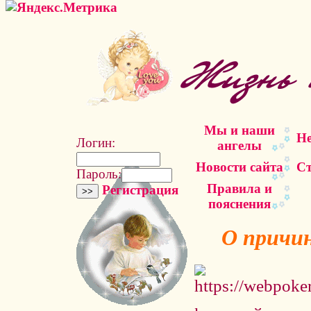
Мы и наши
Не
Логин:
ангелы
Новости сайта
Ст
Пароль:
Правила и
Регистрация
пояснения
О причи