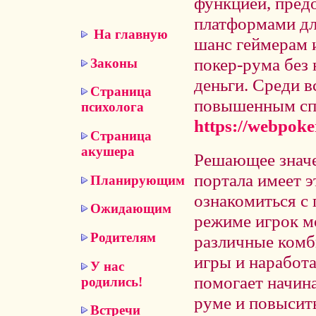
функцией, пред
платформами дл
На главную
шанс геймерам 
покер-рума без
Законы
деньги. Среди 
Страница
повышенным сп
психолога
https://webpok
Страница
акушера
Решающее значе
портала имеет 
Планирующим
ознакомиться с 
Ожидающим
режиме игрок м
Родителям
различные комб
игры и наработа
У нас
помогает начин
родились!
руме и повысит
Встречи