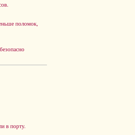
ов.
еньше поломок,
 безопасно
и в порту.