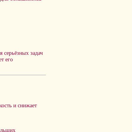
я серьёзных задач
ет его
кость и снижает
ольших