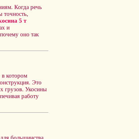
ниям. Когда речь
ы точность,
косина 5 т
ах и
почему оно так
, в котором
онструкция. Это
х грузов. Укосины
печивая работу
 для большинства