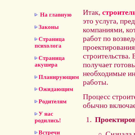
Итак,
строител
На главную
это услуга, пр
Законы
компаниями, ко
работ по возвед
Страница
психолога
проектирования
строительства. 
Страница
получает готов
акушера
необходимые ин
Планирующим
работы.
Ожидающим
Процесс строит
Родителям
обычно включае
У нас
Проектиров
родились!
Встречи
Сначала 