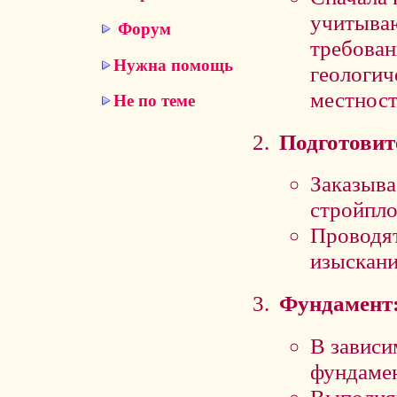
учитываю
Форум
требован
Нужна помощь
геологич
местност
Не по теме
Подготовит
Заказыва
стройпло
Проводят
изыскани
Фундамент
В зависи
фундамен
Выполняю