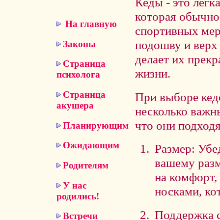
Кеды - это легк
которая обычно 
На главную
спортивных мер
подошву и верх 
Законы
делает их прек
Страница
жизни.
психолога
Страница
При выборе кед
акушера
несколько важн
что они подходя
Планирующим
Ожидающим
Размер: Убе
вашему разм
Родителям
на комфорт,
У нас
носками, ко
родились!
Поддержка с
Встречи