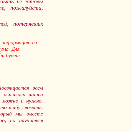
 быть не готовы
е, пожалуйста,
ей, потерявших
 информацию из
ума. Для
йт будет
освящается всем
е осталось шанса
ь можно и нужно.
это табу сломать.
торый мы вместе
о, но научиться