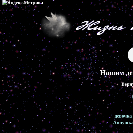
Нашим де
Верн
девочка
Аннушк