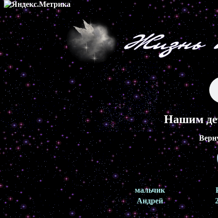
Нашим де
Верн
мальчик
Андрей