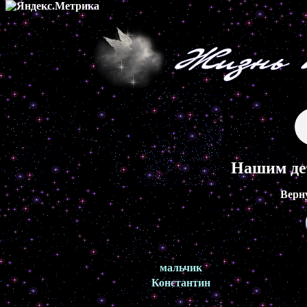
Нашим де
Верн
мальчик
Константин