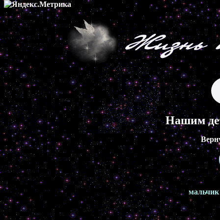
Нашим де
Верн
мальчик