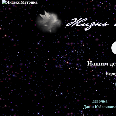
Нашим де
Верн
девочка
Даша Козлачков