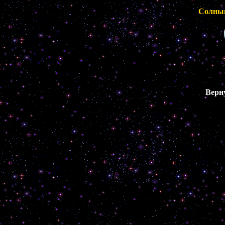
Солныш
Верн