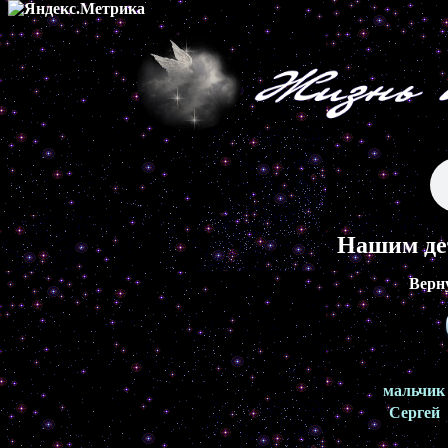
Нашим де
Верн
мальчик
Сергей