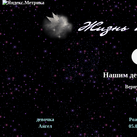
Нашим де
Верн
девочка
Ро
Ангел
05.