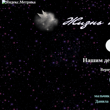
Нашим де
Верн
мальчик
Данила