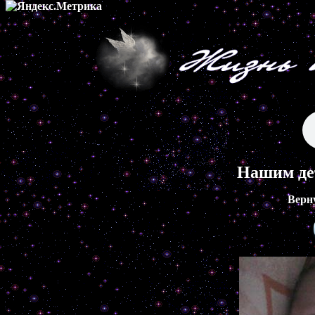
Нашим де
Верн