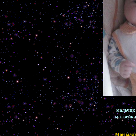
мальчик
матвейка
Мой мальч