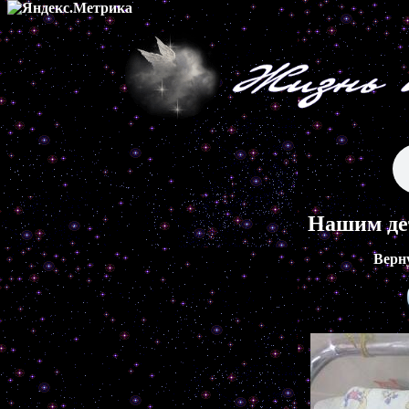
Нашим де
Верн