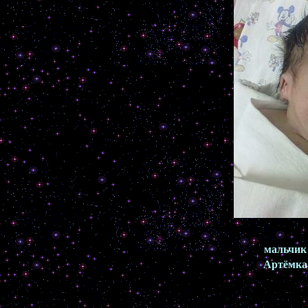
мальчик
Артёмка