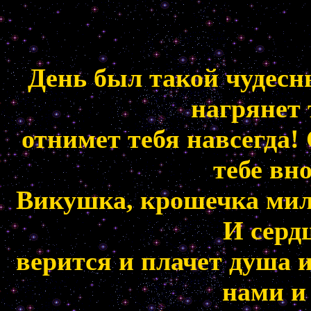
День был такой чудесны
нагрянет 
отнимет тебя навсегда!
тебе вн
Викушка, крошечка мила
И сердц
верится и плачет душа и 
нами и