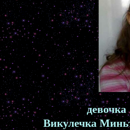
девочка
Викулечка Минь