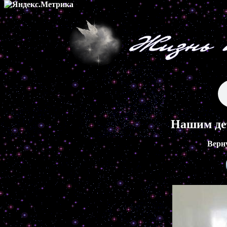
Нашим де
Верн