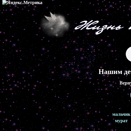
Нашим де
Верн
мальчик
мурат