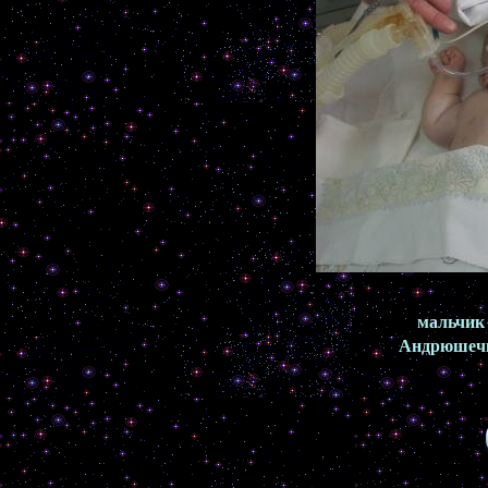
мальчик
Андрюшеч