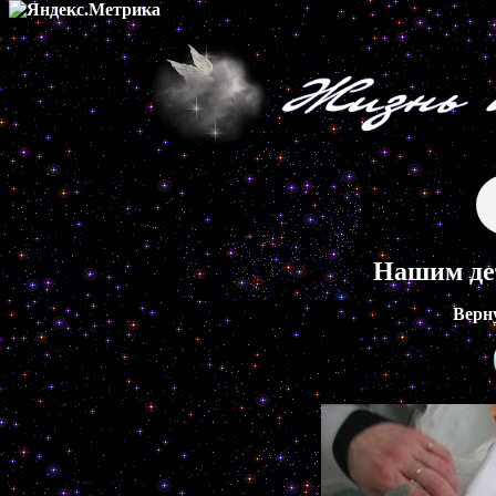
Нашим де
Верн