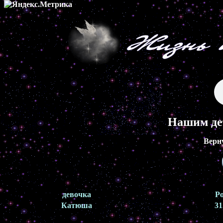
Нашим де
Верн
девочка
Р
Катюша
31