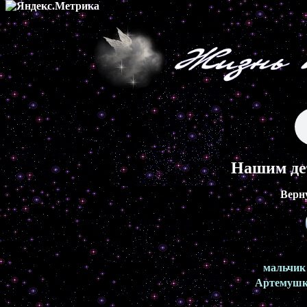
Нашим де
Верн
мальчик
Артемуш