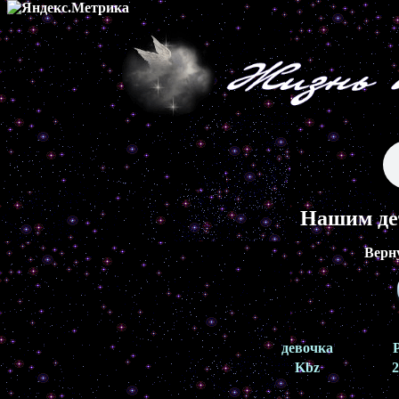
Нашим де
Верн
девочка
Kbz
2