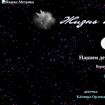
Нашим де
Верн
девочка
Катюша Орлова