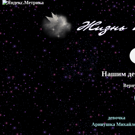
Нашим де
Верн
девочка
Аринушка Михайл