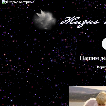
Нашим де
Верн