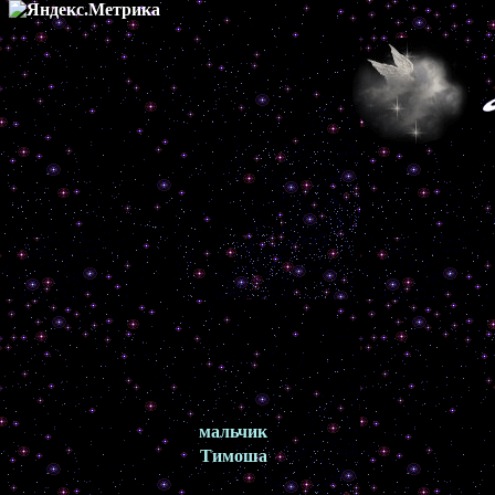
мальчик
Тимоша