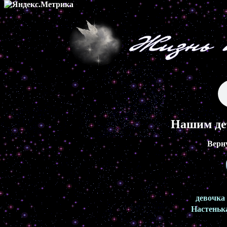
Нашим де
Верн
девочка
Настеньк