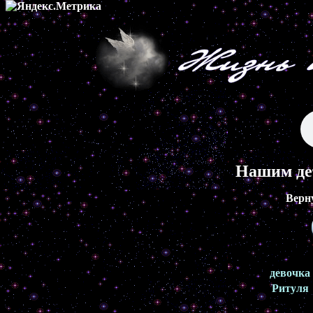
Нашим де
Верн
девочка
Ритуля