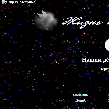
Нашим де
Верн
мальчик
Денис