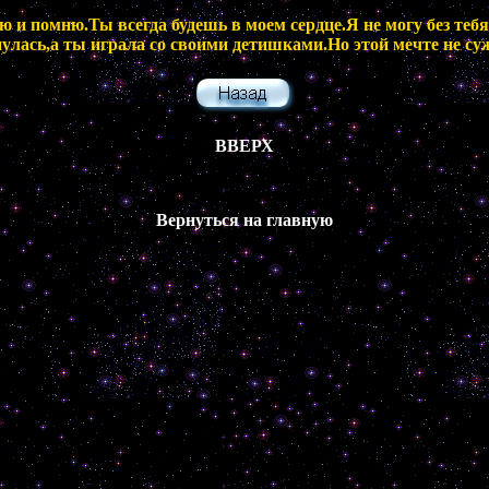
и помню.Ты всегда будешь в моем сердце.Я не могу без тебя,
улась,а ты играла со своими детишками.Но этой мечте не су
ВВЕРХ
Вернуться на главную