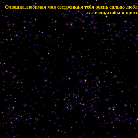
Олюшка,любимая моя сестренка,я тебя очень сильно люблю 
в жизни,чтобы я просн