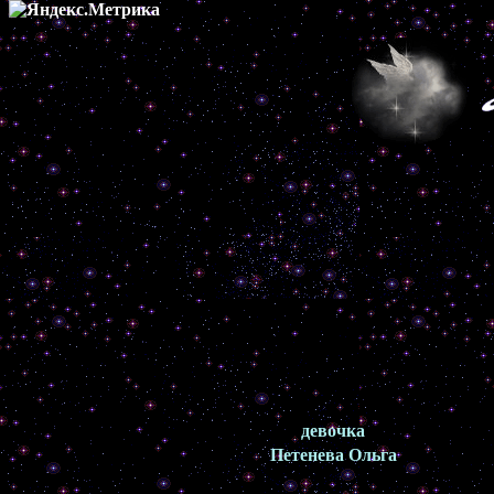
девочка
Петенева Ольга