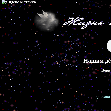
Нашим де
Верн
девочка