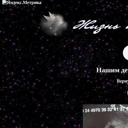
Нашим де
Верн