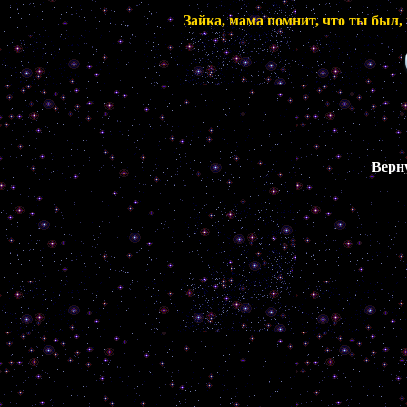
Зайка, мама помнит, что ты был, 
Верн