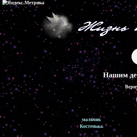
Нашим де
Верн
мальчик
Костенька