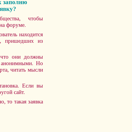
х заполню
аявку?
бщества, чтобы
 на форуме.
ователь находится
й, пришедших из
 что они должны
я анонимными. Но
рта, читать мысли
тановка. Если вы
угой сайт.
, то такая заявка